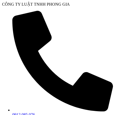
Chuyển
CÔNG TY LUẬT TNHH PHONG GIA
đến
nội
dung
0912 085 076