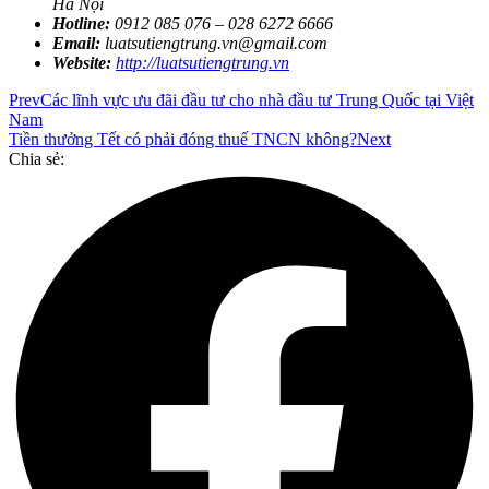
Hà Nội
Hotli
ne:
0912 085 076
–
028 6272 6666
Email:
luatsutiengtrung.vn@gmail.com
Website:
http://luatsutiengtrung.vn
Prev
Các lĩnh vực ưu đãi đầu tư cho nhà đầu tư Trung Quốc tại Việt
Nam
Tiền thưởng Tết có phải đóng thuế TNCN không?
Next
Chia sẻ: