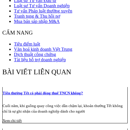
Luật sư Tư vấn Đầu tư
Luật sư Tư vấn Doanh nghiệp
Tư vấn Pháp luật thường xuyên
Tranh tụng & Thu hồi nợ
Mua bán sáp nhập M&A
CẨM NANG
Tiêu điểm luật
Văn hoá kinh doanh Việt Trung
Dịch thuật công chứng
Tài liệu hỗ trợ doanh nghiệp
BÀI VIẾT LIÊN QUAN
Tiền thưởng Tết có phải đóng thuế TNCN không?
Cuối năm, khi guồng quay công việc dần chậm lại, khoản thưởng Tết không
chỉ là sự ghi nhận của doanh nghiệp dành cho người
Xem chi tiết