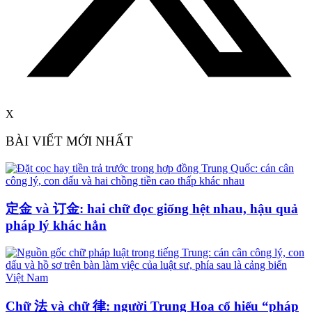
X
BÀI VIẾT MỚI NHẤT
定金 và 订金: hai chữ đọc giống hệt nhau, hậu quả
pháp lý khác hẳn
Chữ 法 và chữ 律: người Trung Hoa cổ hiểu “pháp