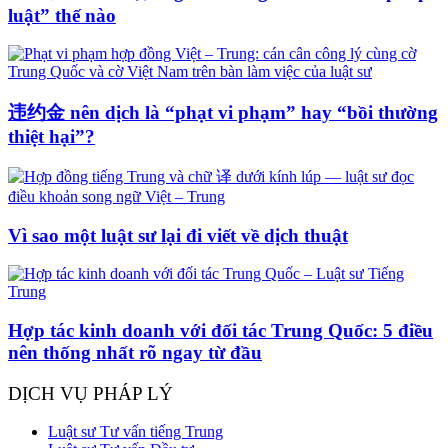
luật” thế nào
违约金 nên dịch là “phạt vi phạm” hay “bồi thường
thiệt hại”?
Vì sao một luật sư lại đi viết về dịch thuật
Hợp tác kinh doanh với đối tác Trung Quốc: 5 điều
nên thống nhất rõ ngay từ đầu
DỊCH VỤ PHÁP LÝ
Luật sư Tư vấn tiếng Trung