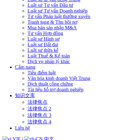
Luật sư Tư vấn Đầu tư
Luật sư Tư vấn Doanh nghiệp
Tư vấn Pháp luật thường xuyên
Tranh tụng & Thu hồi nợ
Mua bán sáp nhập M&A
Tư vấn Hợp đồng
Luật sư Hình sự
Luật sư Đất đai
Luật sư thừa kế
Luật Thuế & Kế toán
Dịch vụ pháp lý khác
Cẩm nang
Tiêu điểm luật
Văn hóa kinh doanh Việt Trung
Dịch thuật công chứng
Tài liệu hỗ trợ doanh nghiệp
知识文库
法律焦点
法律焦点 2
法律焦点 3
法律焦点 4
Liên hệ
VIE
|
中文