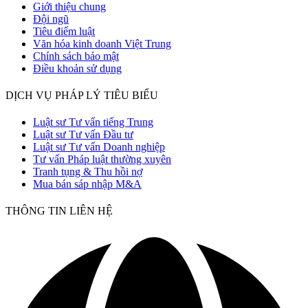
Giới thiệu chung
Đội ngũ
Tiêu điểm luật
Văn hóa kinh doanh Việt Trung
Chính sách bảo mật
Điều khoản sử dụng
DỊCH VỤ PHÁP LÝ TIÊU BIỂU
Luật sư Tư vấn tiếng Trung
Luật sư Tư vấn Đầu tư
Luật sư Tư vấn Doanh nghiệp
Tư vấn Pháp luật thường xuyên
Tranh tụng & Thu hồi nợ
Mua bán sáp nhập M&A
THÔNG TIN LIÊN HỆ