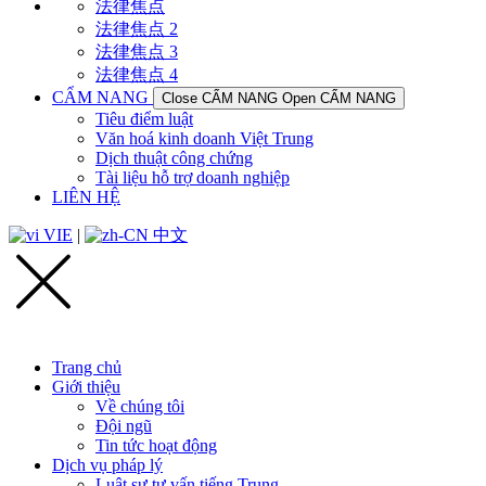
法律焦点
法律焦点 2
法律焦点 3
法律焦点 4
CẨM NANG
Close CẨM NANG
Open CẨM NANG
Tiêu điểm luật
Văn hoá kinh doanh Việt Trung
Dịch thuật công chứng
Tài liệu hỗ trợ doanh nghiệp
LIÊN HỆ
VIE
|
中文
Trang chủ
Giới thiệu
Về chúng tôi
Đội ngũ
Tin tức hoạt động
Dịch vụ pháp lý
Luật sư tư vấn tiếng Trung